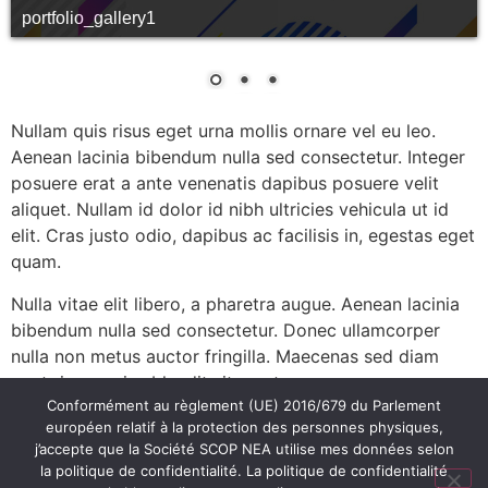
portfolio_gallery1
Nullam quis risus eget urna mollis ornare vel eu leo.
Aenean lacinia bibendum nulla sed consectetur. Integer
posuere erat a ante venenatis dapibus posuere velit
aliquet. Nullam id dolor id nibh ultricies vehicula ut id
elit. Cras justo odio, dapibus ac facilisis in, egestas eget
quam.
Nulla vitae elit libero, a pharetra augue. Aenean lacinia
bibendum nulla sed consectetur. Donec ullamcorper
nulla non metus auctor fringilla. Maecenas sed diam
eget risus varius blandit sit amet non magna.
Conformément au règlement (UE) 2016/679 du Parlement
européen relatif à la protection des personnes physiques,
j’accepte que la Société SCOP NEA utilise mes données selon
la politique de confidentialité. La politique de confidentialité