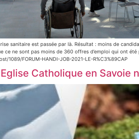
rise sanitaire est passée par là. Résultat : moins de candida
que ce ne sont pas moins de 360 offres d’emploi qui ont ét
da/Post/1089/FORUM-HANDI-JOB-2021-LE-R%C3%89CAP
Eglise Catholique en Savoie 